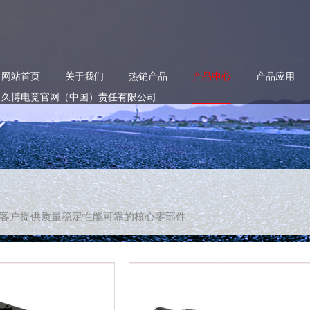
网站首页
关于我们
热销产品
产品中心
产品应用
久博电竞官网（中国）责任有限公司
d more
read more
客户提供质量稳定性能可靠的核心零部件